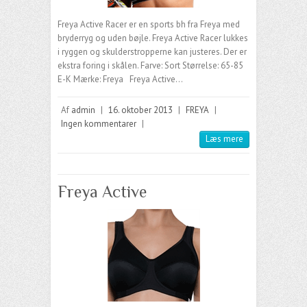
Freya Active Racer er en sports bh fra Freya med
bryderryg og uden bøjle. Freya Active Racer lukkes
i ryggen og skulderstropperne kan justeres. Der er
ekstra foring i skålen. Farve: Sort Størrelse: 65-85
E-K Mærke: Freya Freya Active…
Af
admin
|
16. oktober 2013
|
FREYA
|
Ingen kommentarer
|
Læs mere
Freya Active