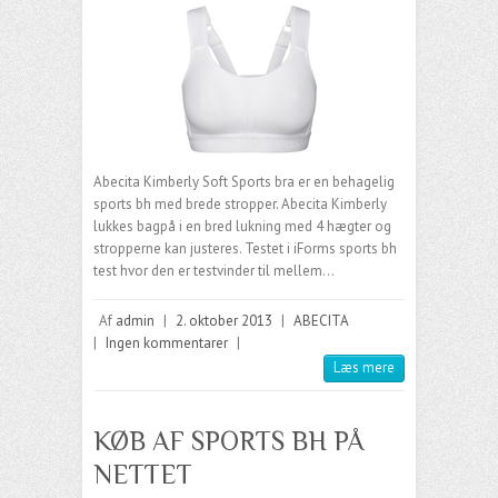
Abecita Kimberly Soft Sports bra er en behagelig
sports bh med brede stropper. Abecita Kimberly
lukkes bagpå i en bred lukning med 4 hægter og
stropperne kan justeres. Testet i iForms sports bh
test hvor den er testvinder til mellem…
Af
admin
|
2. oktober 2013
|
ABECITA
|
Ingen kommentarer
|
Læs mere
KØB AF SPORTS BH PÅ
NETTET