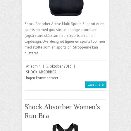
Shock Absorber Active Multi Sports Support er en
sports bh med god støtte i mange størrelser
(også store skålstørrelser). Sports bh’en er i
topdesign. Dvs. designet ligner en sports top men
med støtte som en sports bh. Stropperne kan
husteres…
Af
admin
|
5. oktober 2013
|
SHOCK ABSORBER
|
Ingen kommentarer
|
Læs mere
Shock Absorber Women’s
Run Bra