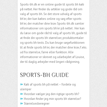
Sports-bh.dk er en online guide til sports bh køb
på nettet. Her finder du artikler og gode råd om
valg af sports bh. Se det store udvalg af sports
bh'er, der kan købes online og søg efter sports
bh'er, der matcher dine krav. Sports-bh.dk samler
informationer om sports bh'er på nettet . Her kan
du læse om gode råd til valg af sports bh, guide til
at finde din sports bh størrelser, produktomtaler
og sports bh tests. Du kan bruge søgefunktionen
til at finde sports bh'er, der matcher dine krav, f.eks.
ud fra størrelse, farve eller funktion. Alle
informationer er skrevet og udarbejdet af Louise,
der til daglig arbejder med lingeri-rådgivning.
SPORTS-BH GUIDE
>>
Køb af sports bh på nettet – fordele og
ulemper
>>
Hvordan vælger jeg den rigtige sports bh?
>>
Hvordan finder jeg min sports bh størrelse?
>>
Størrelsesberegner