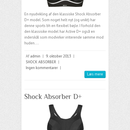
En nyudvikling af den klassiske Shock Absorber
D+ model. Som noget helt nyt (og unikt) har
denne sports bh en flexibel bøjle. I forhold den
den klassisike model har Active D+ også en
inderskål som modvirker irriterende sømme mod
huden.…
Af
admin
|
9. oktober 2013
|
SHOCK ABSORBER
|
Ingen kommentarer
|
Læs mere
Shock Absorber D+