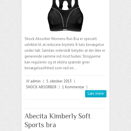
Shock Absorber Womens Run Bra er specielt
udviklet til at reducere brystets 8-tals bevægelse
under løb. Sømløs inderskål betyder at der ikke er
generende sømme ind mod huden. Stropperne
kan reguleres og et ekstra spænde giver
bevægelsesfrihed som ved en…
Af
admin
|
5. oktober 2013
|
SHOCK ABSORBER
|
1 Kommentar
|
Læs mere
Abecita Kimberly Soft
Sports bra