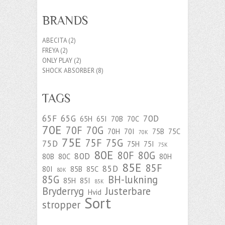
BRANDS
ABECITA
(2)
FREYA
(2)
ONLY PLAY
(2)
SHOCK ABSORBER
(8)
TAGS
65F
65G
70D
65H
65I
70B
70C
70E
70F
70G
70H
70I
75B
75C
70K
75E
75F
75G
75D
75H
75I
75K
80E
80F
80G
80D
80B
80C
80H
85E
85F
85D
80I
85B
85C
80K
85G
BH-lukning
85H
85I
85K
Bryderryg
Justerbare
Hvid
Sort
stropper